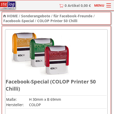
MENU
0 Artikel 0,00 €
HOME
/
Sonderangebote
/
für Facebook-Freunde
/
HOME
Facebook-Special
/
COLOP Printer 50 Chilli
Stempel
Stempel-Textplatten
Stempelzubehör
Facebook-Special (COLOP Printer 50
Chilli)
Maße:
H 30mm x B 69mm
Hersteller:
COLOP