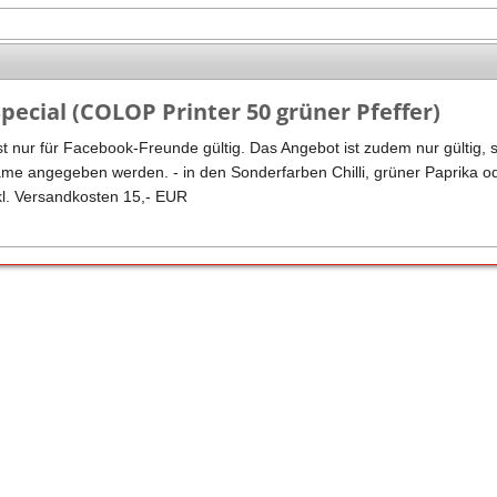
Stempel Kugelschreiber
Taucherstempel
Geocaching-Stempel
pecial (COLOP Printer 50 grüner Pfeffer)
Lehrerstempel
t nur für Facebook-Freunde gültig. Das Angebot ist zudem nur gültig, 
Kinderstempel
e angegeben werden. - in den Sonderfarben Chilli, grüner Paprika oder
kl. Versandkosten 15,- EUR