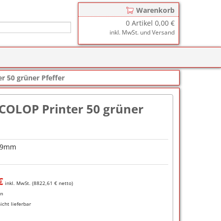
Warenkorb
0
Artikel
0,00 €
inkl. MwSt. und Versand
r
zkissen für COLOP Printer
r 50 grüner Pfeffer
y
tzkissen für COLOP Heavy Duty
stempelkissen
(COLOP Printer 50 grüner
zkissen für TRODAT Printy
d III
stempelfarbe
zkissen für TRODAT Professional
er-Stempelkissen
ialstempelfarbe 196
69mm
tempelfarbe
nier-Stempelfarbe
€
inkl. MwSt. (
8822,61
€ netto)
-Farben
en
nicht lieferbar
ialstempelfarbe 191