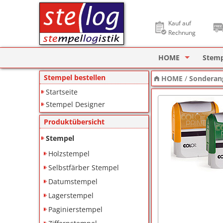
Kauf auf
Rechnung
HOME
Stem
Stempel Designer
Holzs
Stempel bestellen
HOME
/
Sonderan
Startseite
ImageCard Design
Selbs
Stempel Designer
Datu
Produktübersicht
Lager
Stempel
Holzstempel
Pagin
Selbstfärber Stempel
Ziffe
Datumstempel
Lagerstempel
Motiv
Paginierstempel
Deine