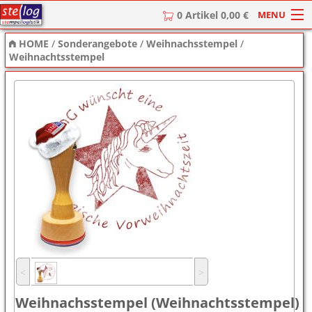
MENU
0 Artikel 0,00 €
HOME
/
Sonderangebote
/
Weihnachsstempel
/
HOME
Weihnachtsstempel
Stempel
Stempel-Textplatten
Stempelzubehör
˂
˃
Weihnachsstempel (Weihnachtsstempel)