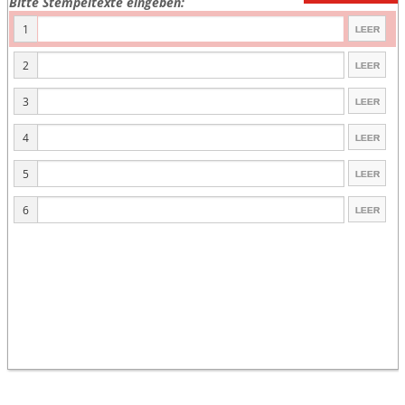
Bitte Stempeltexte eingeben:
1
2
3
4
5
6