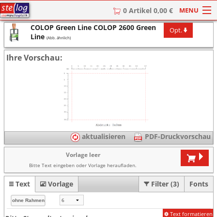
MENU
0 Artikel 0,00 €
COLOP Green Line COLOP 2600 Green
Opt.
HOME
Line
(Abb. ähnlich)
Stempel
Ihre Vorschau:
Stempel-Textplatten
Stempelzubehör
aktualisieren
PDF-Druckvorschau
Vorlage leer
Bitte Text eingeben oder Vorlage heraufladen.
Text
Vorlage
Filter (3)
Fonts
Text formatieren