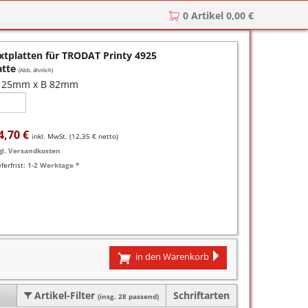
0 Artikel 0,00 €
r
zkissen für COLOP Printer
xtplatten für TRODAT Printy 4925
y
tzkissen für COLOP Heavy Duty
stempelkissen
atte
(Abb. ähnlich)
 25mm x B 82mm
zkissen für TRODAT Printy
d III
stempelfarbe
zkissen für TRODAT Professional
er-Stempelkissen
ialstempelfarbe 196
4,70 €
inkl. MwSt. (
12,35 €
netto)
tempelfarbe
gl.
Versandkosten
eferfrist:
1-2 Werktage *
nier-Stempelfarbe
-Farben
ialstempelfarbe 191
in den Warenkorb
Artikel-Filter
Schriftarten
(insg. 28 passend)