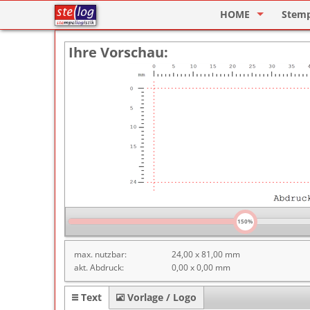
HOME
Stem
Stempel Designer
Holzs
Ihre Vorschau:
ImageCard Design
Selbs
Datu
Lager
Pagin
Ziffe
Motiv
150%
Deine
max. nutzbar:
24,00 x 81,00 mm
akt. Abdruck:
0,00 x 0,00 mm
Text
Vorlage / Logo