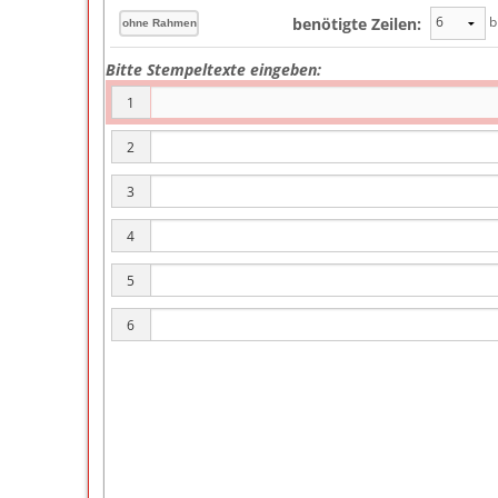
b
benötigte Zeilen:
Bitte Stempeltexte eingeben:
1
2
3
4
5
6