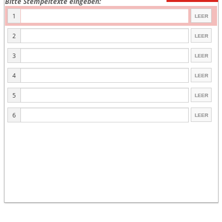
Bitte Stempeltexte eingeben:
1
2
3
4
5
6