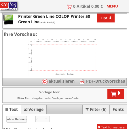
MENU
0 Artikel 0,00 €
Printer Green Line COLOP Printer 50
Opt.
HOME
Green Line
(Abb. ähnlich)
Stempel
Ihre Vorschau:
Stempel-Textplatten
Stempelzubehör
aktualisieren
PDF-Druckvorschau
Vorlage leer
Bitte Text eingeben oder Vorlage heraufladen.
Text
Vorlage
Filter (6)
Fonts
Text formatieren