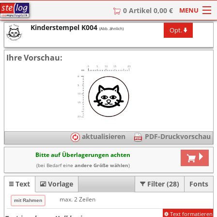
MENU
0 Artikel 0,00 €
Kinderstempel K004
Opt.
(Abb. ähnlich)
HOME
Stempel
Ihre Vorschau:
Stempel-Textplatten
Stempelzubehör
aktualisieren
PDF-Druckvorschau
Bitte auf Überlagerungen achten
(bei Bedarf eine
andere Größe wählen
)
Text
Vorlage
Filter (28)
Fonts
max. 2 Zeilen
Text formatieren