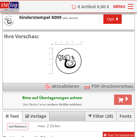
MENU
0 Artikel 0,00 €
Kinderstempel K009
Opt.
(Abb. ähnlich)
HOME
Stempel
Ihre Vorschau:
Stempel-Textplatten
Stempelzubehör
aktualisieren
PDF-Druckvorschau
Bitte auf Überlagerungen achten
(bei Bedarf eine
andere Größe wählen
)
Text
Vorlage
Filter (28)
Fonts
max. 2 Zeilen
Text formatieren