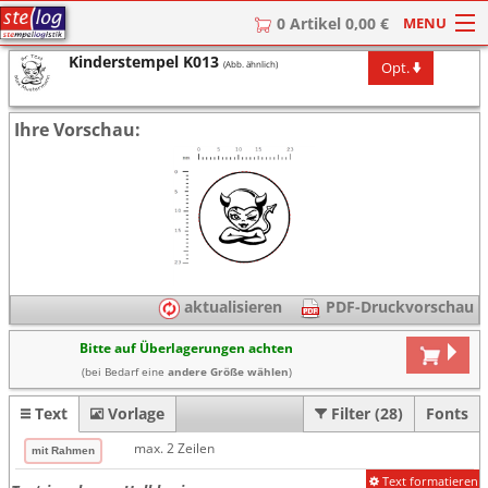
MENU
0 Artikel 0,00 €
Kinderstempel K013
Opt.
(Abb. ähnlich)
HOME
Stempel
Ihre Vorschau:
Stempel-Textplatten
Stempelzubehör
aktualisieren
PDF-Druckvorschau
Bitte auf Überlagerungen achten
(bei Bedarf eine
andere Größe wählen
)
Text
Vorlage
Filter (28)
Fonts
max. 2 Zeilen
Text formatieren