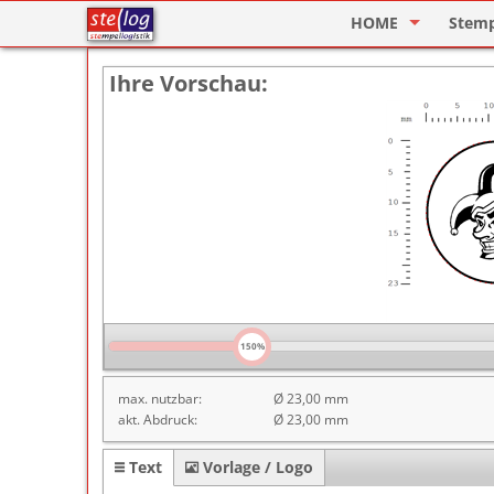
HOME
Stem
Stempel Designer
Holzs
Ihre Vorschau:
ImageCard Design
Selbs
Datu
Lager
Pagin
Ziffe
Motiv
150%
Deine
max. nutzbar:
Ø 23,00 mm
akt. Abdruck:
Ø 23,00 mm
Text
Vorlage / Logo