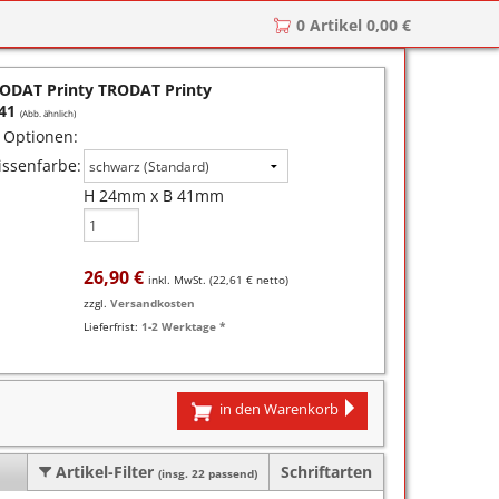
0 Artikel 0,00 €
r
zkissen für COLOP Printer
ODAT Printy TRODAT Printy
y
tzkissen für COLOP Heavy Duty
stempelkissen
41
(Abb. ähnlich)
 Optionen:
zkissen für TRODAT Printy
d III
stempelfarbe
issenfarbe:
H 24mm x B 41mm
zkissen für TRODAT Professional
er-Stempelkissen
ialstempelfarbe 196
tempelfarbe
26,90 €
inkl. MwSt. (
22,61 €
netto)
nier-Stempelfarbe
zzgl.
Versandkosten
Lieferfrist:
1-2 Werktage *
-Farben
ialstempelfarbe 191
in den Warenkorb
Artikel-Filter
Schriftarten
(insg. 22 passend)