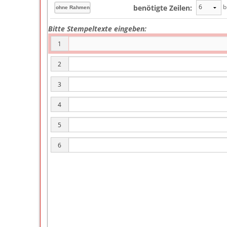
b
benötigte Zeilen:
Bitte Stempeltexte eingeben:
1
2
3
4
5
6