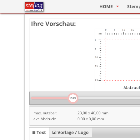
HOME
Stem
Stempel Designer
Holzs
Ihre Vorschau:
ImageCard Design
Selbs
Datu
Lager
Pagin
Ziffe
Motiv
150%
Deine
max. nutzbar:
23,00 x 40,00 mm
akt. Abdruck:
0,00 x 0,00 mm
Text
Vorlage / Logo