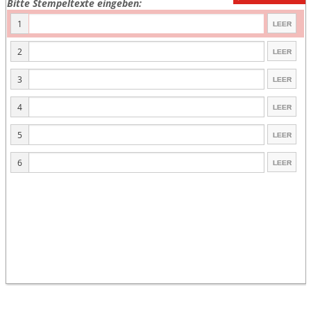
Bitte Stempeltexte eingeben:
1
2
3
4
5
6