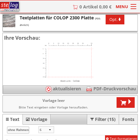
MENU
0 Artikel 0,00 €
Textplatten für COLOP 2300 Platte
Opt.
(Abb.
HOME
ähnlich)
Stempel
Ihre Vorschau:
Stempel-Textplatten
Stempelzubehör
aktualisieren
PDF-Druckvorschau
Vorlage leer
Bitte Text eingeben oder Vorlage heraufladen.
Text
Vorlage
Filter (15)
Fonts
Text formatieren