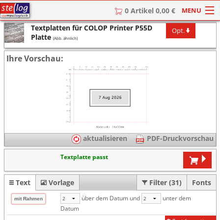
MENU
0 Artikel 0,00 €
Textplatten für COLOP Printer P55D
Opt.
HOME
Platte
(Abb. ähnlich)
Stempel
Ihre Vorschau:
Stempel-Textplatten
Stempelzubehör
aktualisieren
PDF-Druckvorschau
Textplatte passt
Text
Vorlage
Filter (31)
Fonts
über dem Datum und
unter dem
Datum