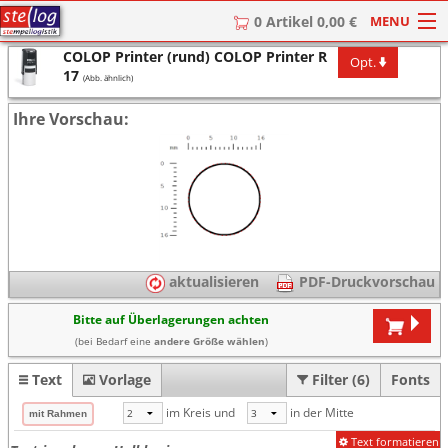
MENU
0 Artikel 0,00 €
COLOP Printer (rund) COLOP Printer R
Opt.
HOME
17
(Abb. ähnlich)
Stempel
Ihre Vorschau:
Stempel-Textplatten
Stempelzubehör
aktualisieren
PDF-Druckvorschau
Bitte auf Überlagerungen achten
(bei Bedarf eine
andere Größe wählen
)
Text
Vorlage
Filter (6)
Fonts
im Kreis und
in der Mitte
Text formatieren