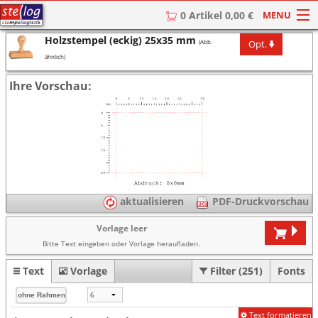
MENU
0 Artikel 0,00 €
Holzstempel (eckig) 25x35 mm
Opt.
(Abb.
HOME
ähnlich)
Stempel
Ihre Vorschau:
Stempel-Textplatten
Stempelzubehör
aktualisieren
PDF-Druckvorschau
Vorlage leer
Bitte Text eingeben oder Vorlage heraufladen.
Text
Vorlage
Filter (251)
Fonts
Text formatieren