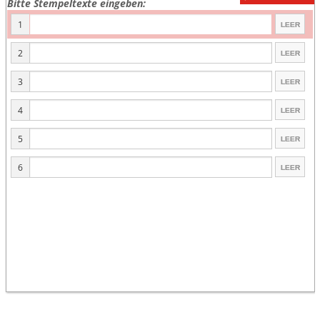
Bitte Stempeltexte eingeben:
1
2
3
4
5
6