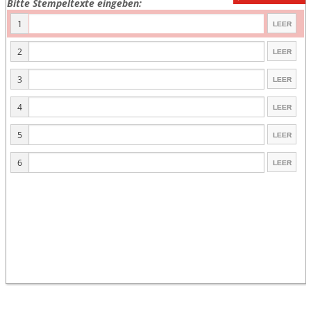
Bitte Stempeltexte eingeben:
1
2
3
4
5
6