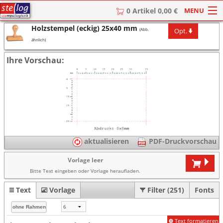
MENU
0 Artikel 0,00 €
Holzstempel (eckig) 25x40 mm
Opt.
(Abb.
HOME
ähnlich)
Stempel
Ihre Vorschau:
Stempel-Textplatten
Stempelzubehör
aktualisieren
PDF-Druckvorschau
Vorlage leer
Bitte Text eingeben oder Vorlage heraufladen.
Text
Vorlage
Filter (251)
Fonts
Text formatieren