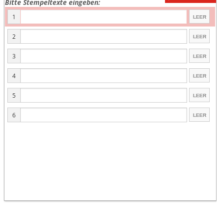
Bitte Stempeltexte eingeben:
1
2
3
4
5
6