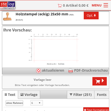
MENU
0 Artikel 0,00 €
Holzstempel (eckig) 25x50 mm
Opt.
(Abb.
HOME
ähnlich)
Stempel
Ihre Vorschau:
Stempel-Textplatten
Stempelzubehör
aktualisieren
PDF-Druckvorschau
Vorlage leer
Bitte Text eingeben oder Vorlage heraufladen.
Text
Vorlage
Filter (251)
Fonts
Text formatieren