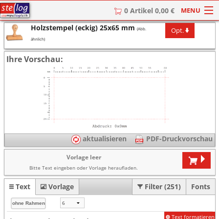
MENU
0 Artikel 0,00 €
Holzstempel (eckig) 25x65 mm
Opt.
(Abb.
HOME
ähnlich)
Stempel
Ihre Vorschau:
Stempel-Textplatten
Stempelzubehör
aktualisieren
PDF-Druckvorschau
Vorlage leer
Bitte Text eingeben oder Vorlage heraufladen.
Text
Vorlage
Filter (251)
Fonts
Text formatieren