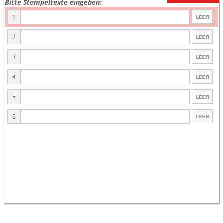
Bitte Stempeltexte eingeben:
1
2
3
4
5
6