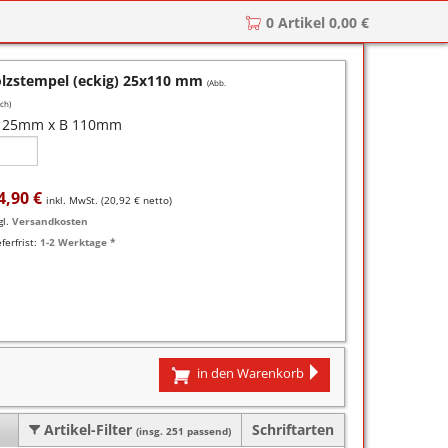
0 Artikel 0,00 €
r
zkissen für COLOP Printer
lzstempel (eckig) 25x110 mm
(Abb.
y
tzkissen für COLOP Heavy Duty
stempelkissen
ch)
 25mm x B 110mm
zkissen für TRODAT Printy
d III
stempelfarbe
zkissen für TRODAT Professional
er-Stempelkissen
ialstempelfarbe 196
4,90 €
inkl. MwSt. (
20,92 €
netto)
tempelfarbe
gl.
Versandkosten
eferfrist:
1-2 Werktage *
nier-Stempelfarbe
-Farben
ialstempelfarbe 191
in den Warenkorb
Artikel-Filter
Schriftarten
(insg. 251 passend)