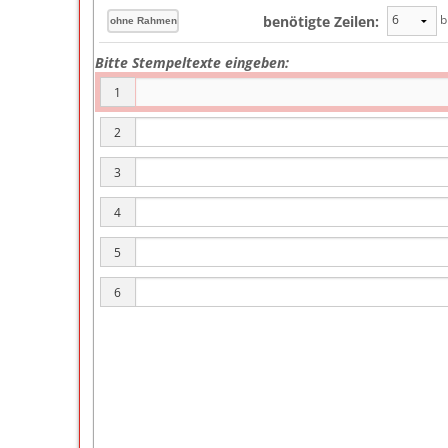
b
benötigte Zeilen:
Bitte Stempeltexte eingeben:
1
2
3
4
5
6