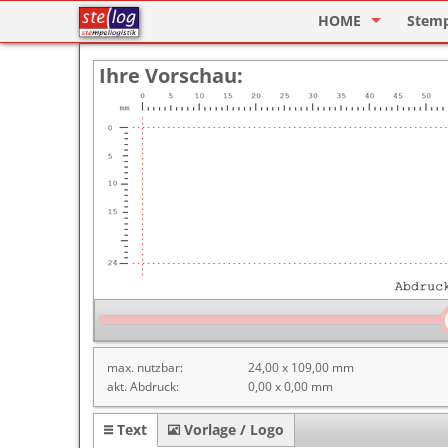
HOME
Stem
Stempel Designer
Holzs
Ihre Vorschau:
ImageCard Design
Selbs
Datu
Lager
Pagin
Ziffe
Motiv
Deine
max. nutzbar:
24,00 x 109,00 mm
akt. Abdruck:
0,00 x 0,00 mm
Text
Vorlage / Logo