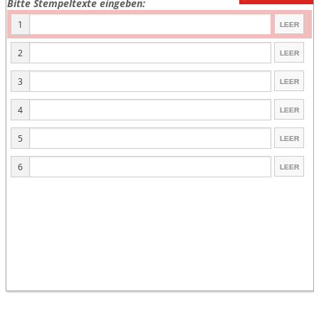
Bitte Stempeltexte eingeben:
1
2
3
4
5
6