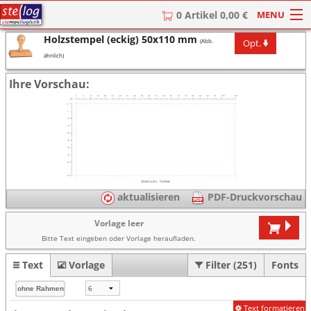
MENU
0 Artikel 0,00 €
Holzstempel (eckig) 50x110 mm
Opt.
(Abb.
HOME
ähnlich)
Stempel
Ihre Vorschau:
Stempel-Textplatten
Stempelzubehör
aktualisieren
PDF-Druckvorschau
Vorlage leer
Bitte Text eingeben oder Vorlage heraufladen.
Text
Vorlage
Filter (251)
Fonts
Text formatieren