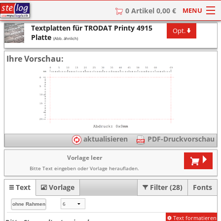
MENU
0 Artikel 0,00 €
Textplatten für TRODAT Printy 4915
Opt.
HOME
Platte
(Abb. ähnlich)
Stempel
Ihre Vorschau:
Stempel-Textplatten
Stempelzubehör
aktualisieren
PDF-Druckvorschau
Vorlage leer
Bitte Text eingeben oder Vorlage heraufladen.
Text
Vorlage
Filter (28)
Fonts
Text formatieren