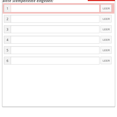
Bitte Stempeltexte eingeben:
1
2
3
4
5
6