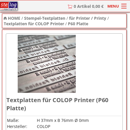
MENU
0 Artikel 0,00 €
HOME
/
Stempel-Textplatten
/
für Printer / Printy
/
HOME
Textplatten für COLOP Printer
/
P60 Platte
Stempel
Stempel-Textplatten
Stempelzubehör
Textplatten für COLOP Printer (P60
Platte)
Maße:
H 37mm x B 76mm Ø 0mm
Hersteller:
COLOP