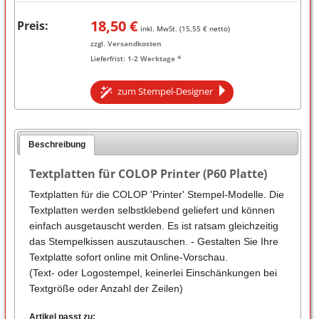
18,50
€
Preis:
inkl. MwSt. (
15,55
€ netto)
zzgl.
Versandkosten
Lieferfrist:
1-2 Werktage *
zum Stempel-Designer
Beschreibung
Textplatten für COLOP Printer (P60 Platte)
Textplatten für die COLOP 'Printer' Stempel-Modelle. Die
Textplatten werden selbstklebend geliefert und können
einfach ausgetauscht werden. Es ist ratsam gleichzeitig
das Stempelkissen auszutauschen. - Gestalten Sie Ihre
Textplatte sofort online mit Online-Vorschau.
(Text- oder Logostempel, keinerlei Einschänkungen bei
Textgröße oder Anzahl der Zeilen)
Artikel passt zu: