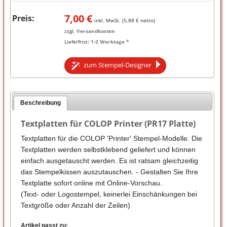
7,00
€
Preis:
inkl. MwSt. (
5,88
€ netto)
zzgl.
Versandkosten
Lieferfrist:
1-2 Werktage *
zum Stempel-Designer
Beschreibung
Textplatten für COLOP Printer (PR17 Platte)
Textplatten für die COLOP 'Printer' Stempel-Modelle. Die
Textplatten werden selbstklebend geliefert und können
einfach ausgetauscht werden. Es ist ratsam gleichzeitig
das Stempelkissen auszutauschen. - Gestalten Sie Ihre
Textplatte sofort online mit Online-Vorschau.
(Text- oder Logostempel, keinerlei Einschänkungen bei
Textgröße oder Anzahl der Zeilen)
Artikel passt zu: