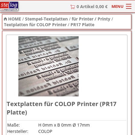
MENU
0 Artikel 0,00 €
HOME
/
Stempel-Textplatten
/
für Printer / Printy
/
HOME
Textplatten für COLOP Printer
/
PR17 Platte
Stempel
Stempel-Textplatten
Stempelzubehör
Textplatten für COLOP Printer (PR17
Platte)
Maße:
H 0mm x B 0mm Ø 17mm
Hersteller:
COLOP