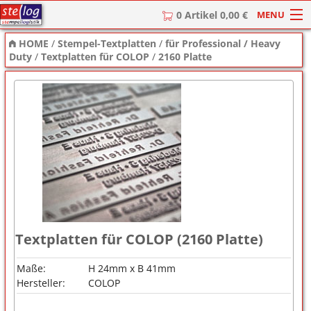
MENU
0 Artikel 0,00 €
HOME
/
Stempel-Textplatten
/
für Professional / Heavy
HOME
Duty
/
Textplatten für COLOP
/
2160 Platte
Stempel
Stempel-Textplatten
Stempelzubehör
Textplatten für COLOP (2160 Platte)
Maße:
H 24mm x B 41mm
Hersteller:
COLOP