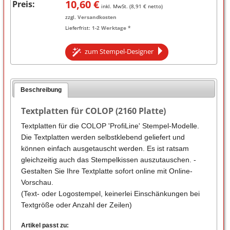
10,60
€
Preis:
inkl. MwSt. (
8,91
€ netto)
zzgl.
Versandkosten
Lieferfrist:
1-2 Werktage *
zum Stempel-Designer
Beschreibung
Textplatten für COLOP (2160 Platte)
Textplatten für die COLOP 'ProfiLine' Stempel-Modelle.
Die Textplatten werden selbstklebend geliefert und
können einfach ausgetauscht werden. Es ist ratsam
gleichzeitig auch das Stempelkissen auszutauschen. -
Gestalten Sie Ihre Textplatte sofort online mit Online-
Vorschau.
(Text- oder Logostempel, keinerlei Einschänkungen bei
Textgröße oder Anzahl der Zeilen)
Artikel passt zu: