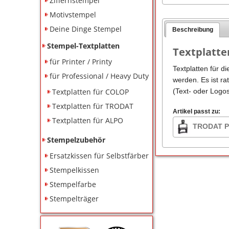
Ziffernstempel
Motivstempel
Deine Dinge Stempel
Beschreibung
Stempel-Textplatten
Textplatte
für Printer / Printy
Textplatten für d
für Professional / Heavy Duty
werden. Es ist ra
Textplatten für COLOP
(Text- oder Logo
Textplatten für TRODAT
Artikel passt zu:
Textplatten für ALPO
TRODAT Pr
Stempelzubehör
Ersatzkissen für Selbstfärber
Stempelkissen
Stempelfarbe
Stempelträger