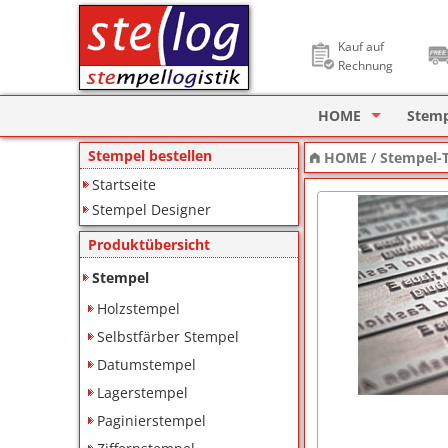
Kauf auf
Rechnung
HOME
Stem
Stempel Designer
Holzs
Stempel bestellen
HOME
/
Stempel-T
Startseite
ImageCard Design
Selbs
Stempel Designer
Datu
Produktübersicht
Lager
Stempel
Holzstempel
Pagin
Selbstfärber Stempel
Ziffe
Datumstempel
Lagerstempel
Motiv
Paginierstempel
Deine