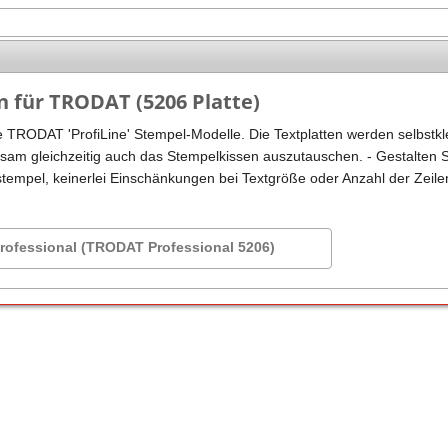
Stempel Kugelschreiber
Taucherstempel
Geocaching-Stempel
n für TRODAT (5206 Platte)
Lehrerstempel
ie TRODAT 'ProfiLine' Stempel-Modelle. Die Textplatten werden selbstk
Kinderstempel
tsam gleichzeitig auch das Stempelkissen auszutauschen. - Gestalten Si
stempel, keinerlei Einschänkungen bei Textgröße oder Anzahl der Zeile
ofessional (TRODAT Professional 5206)