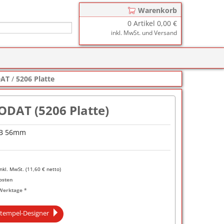
Warenkorb
0
Artikel
0,00 €
inkl. MwSt. und Versand
r
zkissen für COLOP Printer
DAT
/
5206 Platte
y
tzkissen für COLOP Heavy Duty
stempelkissen
ODAT (5206 Platte)
zkissen für TRODAT Printy
d III
stempelfarbe
 B 56mm
zkissen für TRODAT Professional
er-Stempelkissen
ialstempelfarbe 196
tempelfarbe
inkl. MwSt. (
11,60
€ netto)
nier-Stempelfarbe
osten
Werktage *
-Farben
tempel-Designer
ialstempelfarbe 191