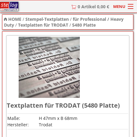
MENU
0 Artikel 0,00 €
HOME
/
Stempel-Textplatten
/
für Professional / Heavy
HOME
Duty
/
Textplatten für TRODAT
/
5480 Platte
Stempel
Stempel-Textplatten
Stempelzubehör
Textplatten für TRODAT (5480 Platte)
Maße:
H 47mm x B 68mm
Hersteller:
Trodat