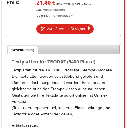
21,40
€
Preis:
inkl. MwSt. (
17,98
€ netto)
zzgl.
Versandkosten
Lieferfrist:
1-2 Werktage *
zum Stempel-Designer
Beschreibung
Textplatten für TRODAT (5480 Platte)
Textplatten für die TRODAT 'ProfiLine' Stempel-Modelle.
Die Textplatten werden selbstklebend geliefert und
können einfach ausgetauscht werden. Es ist ratsam
gleichzeitig auch das Stempelkissen auszutauschen. -
Gestalten Sie Ihre Textplatte sofort online mit Online-
Vorschau.
(Text- oder Logostempel, keinerlei Einschänkungen bei
Textgröße oder Anzahl der Zeilen)
Artikel passt zu: