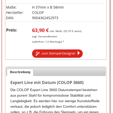
Maße:
H 37mm x B 58mm
Hersteller:
COLOP
EAN:
9004362452973
63,90
€
Preis:
inkl. MwSt. (
53,70
€ netto)
zzgl.
Versandkosten
Lieferfrist:
1-2 Werktage *
zum Stempel-Designer
Beschreibung
Expert Line mit Datum (COLOP 3660)
Die COLOP Expert Line 3660 Datumstempel bestehen
aus purem Stahl für kompromisslose Stabilität und
Langlebigkeit. Es werden hier nur wenige Kunststoffteile
verbaut, die jedoch lediglich den Comfort unterstützen
sollen, so z.B. die Führung des Stempels, um ein leises