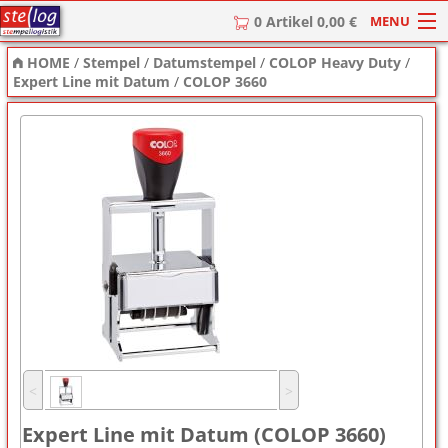
MENU
0 Artikel 0,00 €
HOME
/
Stempel
/
Datumstempel
/
COLOP Heavy Duty
/
HOME
Expert Line mit Datum
/
COLOP 3660
Stempel
Stempel-Textplatten
Stempelzubehör
˂
˃
Expert Line mit Datum (COLOP 3660)