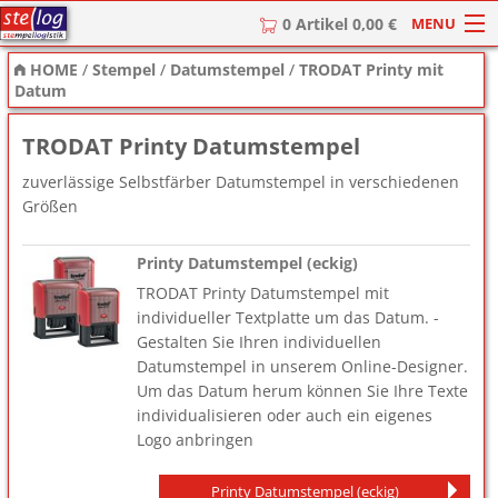
MENU
0 Artikel 0,00 €
HOME
/
Stempel
/
Datumstempel
/
TRODAT Printy mit
HOME
Datum
Stempel
TRODAT Printy Datumstempel
Stempel-Textplatten
zuverlässige Selbstfärber Datumstempel in verschiedenen
Größen
Stempelzubehör
Printy Datumstempel (eckig)
TRODAT Printy Datumstempel mit
individueller Textplatte um das Datum. -
Gestalten Sie Ihren individuellen
Datumstempel in unserem Online-Designer.
Um das Datum herum können Sie Ihre Texte
individualisieren oder auch ein eigenes
Logo anbringen
Printy Datumstempel (eckig)