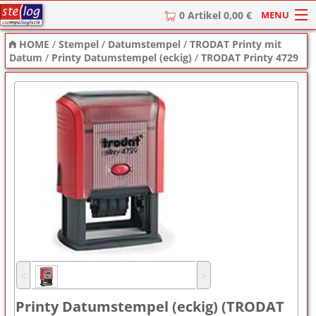
MENU
0 Artikel 0,00 €
HOME
/
Stempel
/
Datumstempel
/
TRODAT Printy mit
HOME
Datum
/
Printy Datumstempel (eckig)
/
TRODAT Printy 4729
Stempel
Stempel-Textplatten
Stempelzubehör
˂
˃
Printy Datumstempel (eckig) (TRODAT