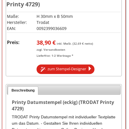
Printy 4729)
Maße:
H 30mm x B 50mm
Hersteller:
Trodat
EAN:
0092399036609
38,90
€
Preis:
inkl. MwSt. (
32,69
€ netto)
zzgl.
Versandkosten
Lieferfrist:
1-2 Werktage *
zum Stempel-Designer
Beschreibung
Printy Datumstempel (eckig) (TRODAT Printy
4729)
TRODAT Printy Datumstempel mit individueller Textplatte
um das Datum. - Gestalten Sie Ihren individuellen