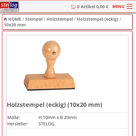
MENU
0 Artikel 0,00 €
HOME
/
Stempel
/
Holzstempel
/
Holzstempel (eckig)
/
HOME
10x20 mm
Stempel
Stempel-Textplatten
Stempelzubehör
Holzstempel (eckig) (10x20 mm)
Maße:
H 10mm x B 20mm
Hersteller:
STELOG