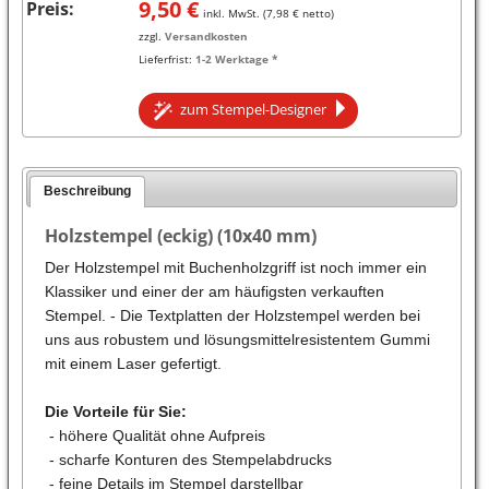
9,50
€
Preis:
inkl. MwSt. (
7,98
€ netto)
zzgl.
Versandkosten
Lieferfrist:
1-2 Werktage *
zum Stempel-Designer
Beschreibung
Holzstempel (eckig) (10x40 mm)
Der Holzstempel mit Buchenholzgriff ist noch immer ein
Klassiker und einer der am häufigsten verkauften
Stempel. - Die Textplatten der Holzstempel werden bei
uns aus robustem und lösungsmittelresistentem Gummi
mit einem Laser gefertigt.
Die Vorteile für Sie:
- höhere Qualität ohne Aufpreis
- scharfe Konturen des Stempelabdrucks
- feine Details im Stempel darstellbar