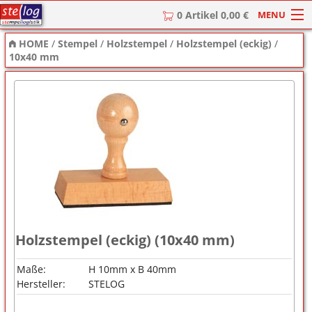
MENU
0 Artikel 0,00 €
HOME
/
Stempel
/
Holzstempel
/
Holzstempel (eckig)
/
HOME
10x40 mm
Stempel
Stempel-Textplatten
Stempelzubehör
Holzstempel (eckig) (10x40 mm)
Maße:
H 10mm x B 40mm
Hersteller:
STELOG