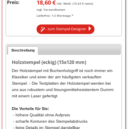
18,60
€
Preis:
inkl. MwSt. (
15,63
€ netto)
zzgl.
Versandkosten
Lieferfrist:
1-2 Werktage *
zum Stempel-Designer
Beschreibung
Holzstempel (eckig) (15x120 mm)
Der Holzstempel mit Buchenholzgriff ist noch immer ein
Klassiker und einer der am häufigsten verkauften
Stempel. - Die Textplatten der Holzstempel werden bei
uns aus robustem und lösungsmittelresistentem Gummi
mit einem Laser gefertigt.
Die Vorteile für Sie:
- höhere Qualität ohne Aufpreis
- scharfe Konturen des Stempelabdrucks
- feine Details im Stempel darstellbar