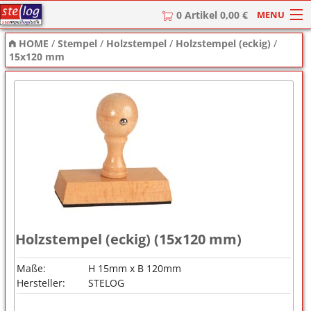
MENU
0 Artikel 0,00 €
HOME
/
Stempel
/
Holzstempel
/
Holzstempel (eckig)
/
HOME
15x120 mm
Stempel
Stempel-Textplatten
Stempelzubehör
Holzstempel (eckig) (15x120 mm)
Maße:
H 15mm x B 120mm
Hersteller:
STELOG