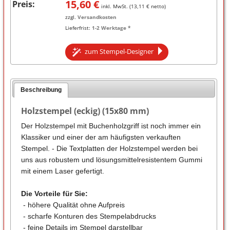
15,60
€
Preis:
inkl. MwSt. (
13,11
€ netto)
zzgl.
Versandkosten
Lieferfrist:
1-2 Werktage *
zum Stempel-Designer
Beschreibung
Holzstempel (eckig) (15x80 mm)
Der Holzstempel mit Buchenholzgriff ist noch immer ein
Klassiker und einer der am häufigsten verkauften
Stempel. - Die Textplatten der Holzstempel werden bei
uns aus robustem und lösungsmittelresistentem Gummi
mit einem Laser gefertigt.
Die Vorteile für Sie:
- höhere Qualität ohne Aufpreis
- scharfe Konturen des Stempelabdrucks
- feine Details im Stempel darstellbar