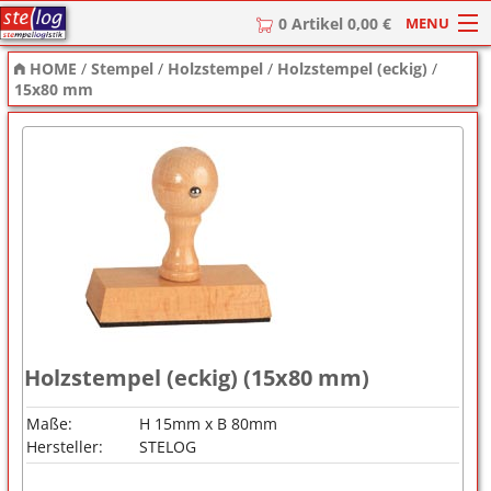
MENU
0 Artikel 0,00 €
HOME
/
Stempel
/
Holzstempel
/
Holzstempel (eckig)
/
HOME
15x80 mm
Stempel
Stempel-Textplatten
Stempelzubehör
Holzstempel (eckig) (15x80 mm)
Maße:
H 15mm x B 80mm
Hersteller:
STELOG