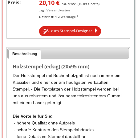
20,10
€
Preis:
inkl. MwSt. (
16,89
€ netto)
zzgl.
Versandkosten
Lieferfrist:
1-2 Werktage *
zum Stempel-Designer
Beschreibung
Holzstempel (eckig) (20x95 mm)
Der Holzstempel mit Buchenholzgriff ist noch immer ein
Klassiker und einer der am häufigsten verkauften
Stempel. - Die Textplatten der Holzstempel werden bei
uns aus robustem und lösungsmittelresistentem Gummi
mit einem Laser gefertigt.
Die Vorteile für Sie:
- höhere Qualität ohne Aufpreis
- scharfe Konturen des Stempelabdrucks
- feine Details im Stempel darstellbar