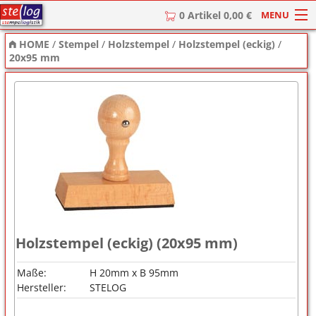
MENU
0 Artikel 0,00 €
HOME
/
Stempel
/
Holzstempel
/
Holzstempel (eckig)
/
HOME
20x95 mm
Stempel
Stempel-Textplatten
Stempelzubehör
Holzstempel (eckig) (20x95 mm)
Maße:
H 20mm x B 95mm
Hersteller:
STELOG