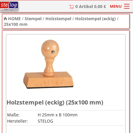
MENU
0 Artikel 0,00 €
HOME
/
Stempel
/
Holzstempel
/
Holzstempel (eckig)
/
HOME
25x100 mm
Stempel
Stempel-Textplatten
Stempelzubehör
Holzstempel (eckig) (25x100 mm)
Maße:
H 25mm x B 100mm
Hersteller:
STELOG