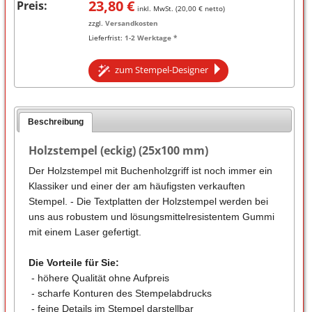
23,80
€
Preis:
inkl. MwSt. (
20,00
€ netto)
zzgl.
Versandkosten
Lieferfrist:
1-2 Werktage *
zum Stempel-Designer
Beschreibung
Holzstempel (eckig) (25x100 mm)
Der Holzstempel mit Buchenholzgriff ist noch immer ein
Klassiker und einer der am häufigsten verkauften
Stempel. - Die Textplatten der Holzstempel werden bei
uns aus robustem und lösungsmittelresistentem Gummi
mit einem Laser gefertigt.
Die Vorteile für Sie:
- höhere Qualität ohne Aufpreis
- scharfe Konturen des Stempelabdrucks
- feine Details im Stempel darstellbar