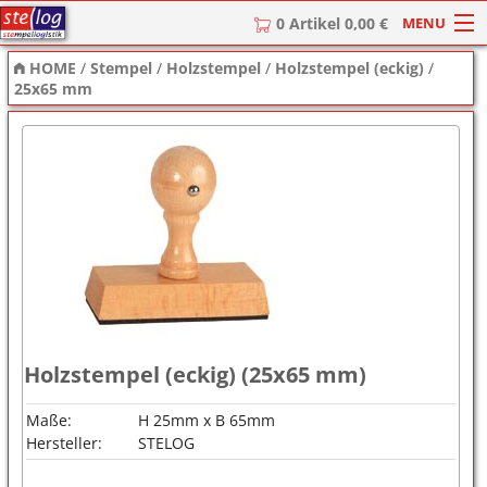
MENU
0 Artikel 0,00 €
HOME
/
Stempel
/
Holzstempel
/
Holzstempel (eckig)
/
HOME
25x65 mm
Stempel
Stempel-Textplatten
Stempelzubehör
Holzstempel (eckig) (25x65 mm)
Maße:
H 25mm x B 65mm
Hersteller:
STELOG