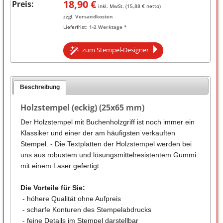
18,90
€
Preis:
inkl. MwSt. (
15,88
€ netto)
zzgl.
Versandkosten
Lieferfrist:
1-2 Werktage *
zum Stempel-Designer
Beschreibung
Holzstempel (eckig) (25x65 mm)
Der Holzstempel mit Buchenholzgriff ist noch immer ein
Klassiker und einer der am häufigsten verkauften
Stempel. - Die Textplatten der Holzstempel werden bei
uns aus robustem und lösungsmittelresistentem Gummi
mit einem Laser gefertigt.
Die Vorteile für Sie:
- höhere Qualität ohne Aufpreis
- scharfe Konturen des Stempelabdrucks
- feine Details im Stempel darstellbar