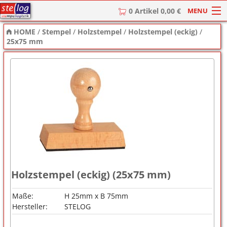
MENU
0 Artikel 0,00 €
HOME
/
Stempel
/
Holzstempel
/
Holzstempel (eckig)
/
HOME
25x75 mm
Stempel
Stempel-Textplatten
Stempelzubehör
Holzstempel (eckig) (25x75 mm)
Maße:
H 25mm x B 75mm
Hersteller:
STELOG