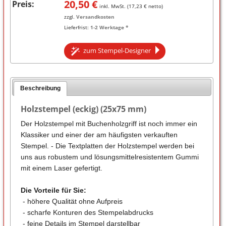
20,50
€
Preis:
inkl. MwSt. (
17,23
€ netto)
zzgl.
Versandkosten
Lieferfrist:
1-2 Werktage *
zum Stempel-Designer
Beschreibung
Holzstempel (eckig) (25x75 mm)
Der Holzstempel mit Buchenholzgriff ist noch immer ein
Klassiker und einer der am häufigsten verkauften
Stempel. - Die Textplatten der Holzstempel werden bei
uns aus robustem und lösungsmittelresistentem Gummi
mit einem Laser gefertigt.
Die Vorteile für Sie:
- höhere Qualität ohne Aufpreis
- scharfe Konturen des Stempelabdrucks
- feine Details im Stempel darstellbar