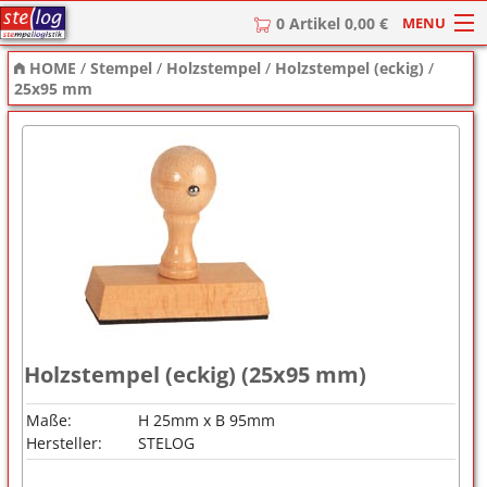
MENU
0 Artikel 0,00 €
HOME
/
Stempel
/
Holzstempel
/
Holzstempel (eckig)
/
HOME
25x95 mm
Stempel
Stempel-Textplatten
Stempelzubehör
Holzstempel (eckig) (25x95 mm)
Maße:
H 25mm x B 95mm
Hersteller:
STELOG