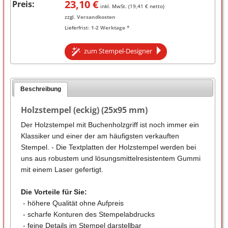
23,10
€
Preis:
inkl. MwSt. (
19,41
€ netto)
zzgl.
Versandkosten
Lieferfrist:
1-2 Werktage *
zum Stempel-Designer
Beschreibung
Holzstempel (eckig) (25x95 mm)
Der Holzstempel mit Buchenholzgriff ist noch immer ein
Klassiker und einer der am häufigsten verkauften
Stempel. - Die Textplatten der Holzstempel werden bei
uns aus robustem und lösungsmittelresistentem Gummi
mit einem Laser gefertigt.
Die Vorteile für Sie:
- höhere Qualität ohne Aufpreis
- scharfe Konturen des Stempelabdrucks
- feine Details im Stempel darstellbar