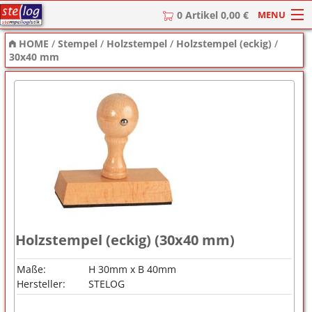
MENU
0 Artikel 0,00 €
HOME
/
Stempel
/
Holzstempel
/
Holzstempel (eckig)
/
HOME
30x40 mm
Stempel
Stempel-Textplatten
Stempelzubehör
Holzstempel (eckig) (30x40 mm)
Maße:
H 30mm x B 40mm
Hersteller:
STELOG