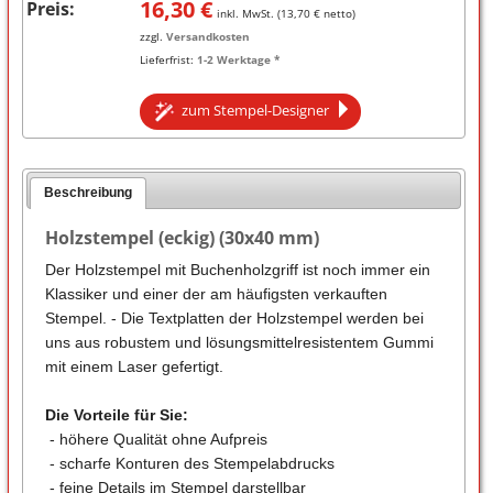
16,30
€
Preis:
inkl. MwSt. (
13,70
€ netto)
zzgl.
Versandkosten
Lieferfrist:
1-2 Werktage *
zum Stempel-Designer
Beschreibung
Holzstempel (eckig) (30x40 mm)
Der Holzstempel mit Buchenholzgriff ist noch immer ein
Klassiker und einer der am häufigsten verkauften
Stempel. - Die Textplatten der Holzstempel werden bei
uns aus robustem und lösungsmittelresistentem Gummi
mit einem Laser gefertigt.
Die Vorteile für Sie:
- höhere Qualität ohne Aufpreis
- scharfe Konturen des Stempelabdrucks
- feine Details im Stempel darstellbar