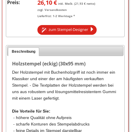
26,10
€
Preis:
inkl. MwSt. (
21,93
€ netto)
zzgl.
Versandkosten
Lieferfrist:
1-2 Werktage *
zum Stempel-Designer
Beschreibung
Holzstempel (eckig) (30x95 mm)
Der Holzstempel mit Buchenholzgriff ist noch immer ein
Klassiker und einer der am häufigsten verkauften
Stempel. - Die Textplatten der Holzstempel werden bei
uns aus robustem und lösungsmittelresistentem Gummi
mit einem Laser gefertigt.
Die Vorteile für Sie:
- höhere Qualität ohne Aufpreis
- scharfe Konturen des Stempelabdrucks
- feine Details im Stempel darstellbar