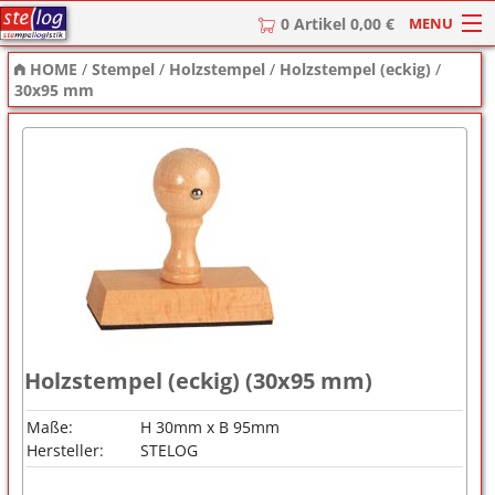
MENU
0 Artikel 0,00 €
HOME
/
Stempel
/
Holzstempel
/
Holzstempel (eckig)
/
HOME
30x95 mm
Stempel
Stempel-Textplatten
Stempelzubehör
Holzstempel (eckig) (30x95 mm)
Maße:
H 30mm x B 95mm
Hersteller:
STELOG