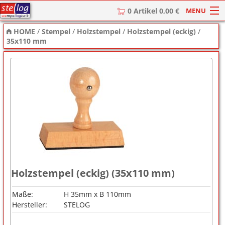
MENU
0 Artikel 0,00 €
HOME
/
Stempel
/
Holzstempel
/
Holzstempel (eckig)
/
HOME
35x110 mm
Stempel
Stempel-Textplatten
Stempelzubehör
Holzstempel (eckig) (35x110 mm)
Maße:
H 35mm x B 110mm
Hersteller:
STELOG