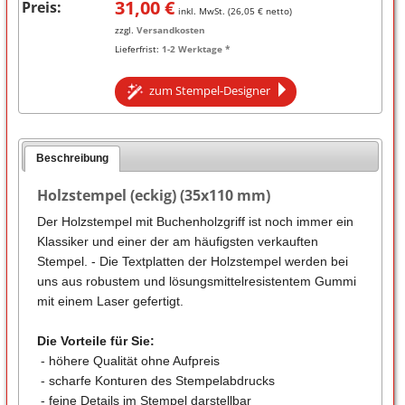
31,00
€
Preis:
inkl. MwSt. (
26,05
€ netto)
zzgl.
Versandkosten
Lieferfrist:
1-2 Werktage *
zum Stempel-Designer
Beschreibung
Holzstempel (eckig) (35x110 mm)
Der Holzstempel mit Buchenholzgriff ist noch immer ein
Klassiker und einer der am häufigsten verkauften
Stempel. - Die Textplatten der Holzstempel werden bei
uns aus robustem und lösungsmittelresistentem Gummi
mit einem Laser gefertigt.
Die Vorteile für Sie:
- höhere Qualität ohne Aufpreis
- scharfe Konturen des Stempelabdrucks
- feine Details im Stempel darstellbar