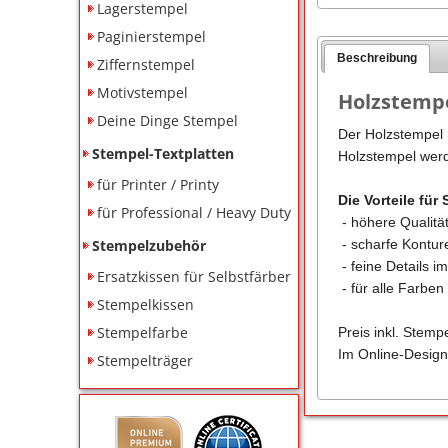
Lagerstempel
Paginierstempel
Beschreibung
Ziffernstempel
Motivstempel
Holzstempe
Deine Dinge Stempel
Der Holzstempel m
Stempel-Textplatten
Holzstempel werd
für Printer / Printy
Die Vorteile für 
für Professional / Heavy Duty
- höhere Qualitä
Stempelzubehör
- scharfe Kontu
- feine Details i
Ersatzkissen für Selbstfärber
- für alle Farbe
Stempelkissen
Stempelfarbe
Preis inkl. Stemp
Im Online-Design
Stempelträger