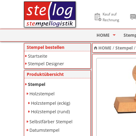
Kauf auf
Rechnung
HOME
Stem
Stempel Designer
Holzs
Stempel bestellen
HOME
/
Stempel
Startseite
ImageCard Design
Selbs
Stempel Designer
Datu
Produktübersicht
Lager
Stempel
Holzstempel
Pagin
Holzstempel (eckig)
Ziffe
Holzstempel (rund)
Motiv
Selbstfärber Stempel
Datumstempel
Deine