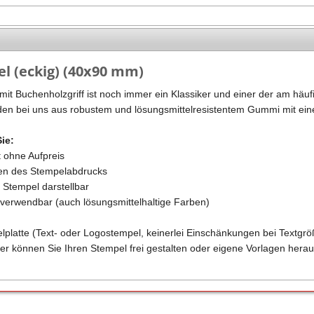
Stempel Kugelschreiber
Taucherstempel
Geocaching-Stempel
l (eckig) (40x90 mm)
Lehrerstempel
it Buchenholzgriff ist noch immer ein Klassiker und einer der am häufi
Kinderstempel
en bei uns aus robustem und lösungsmittelresistentem Gummi mit eine
Sie:
t ohne Aufpreis
ren des Stempelabdrucks
m Stempel darstellbar
n verwendbar (auch lösungsmittelhaltige Farben)
elplatte (Text- oder Logostempel, keinerlei Einschänkungen bei Textgrö
er können Sie Ihren Stempel frei gestalten oder eigene Vorlagen herau