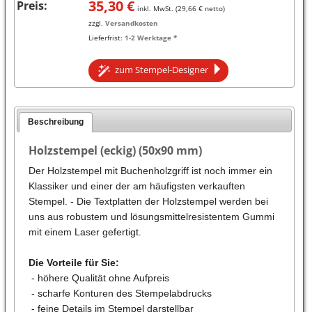
35,30
€
Preis:
inkl. MwSt. (
29,66
€ netto)
zzgl.
Versandkosten
Lieferfrist:
1-2 Werktage *
zum Stempel-Designer
Beschreibung
Holzstempel (eckig) (50x90 mm)
Der Holzstempel mit Buchenholzgriff ist noch immer ein
Klassiker und einer der am häufigsten verkauften
Stempel. - Die Textplatten der Holzstempel werden bei
uns aus robustem und lösungsmittelresistentem Gummi
mit einem Laser gefertigt.
Die Vorteile für Sie:
- höhere Qualität ohne Aufpreis
- scharfe Konturen des Stempelabdrucks
- feine Details im Stempel darstellbar