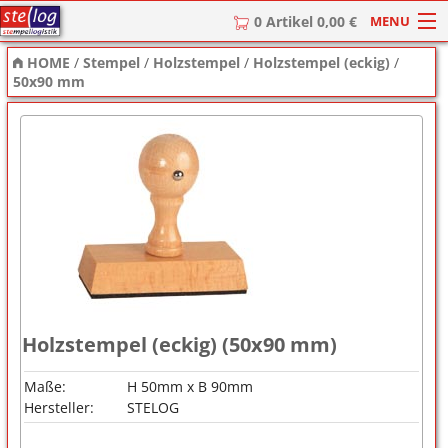
MENU
0 Artikel 0,00 €
HOME
/
Stempel
/
Holzstempel
/
Holzstempel (eckig)
/
HOME
50x90 mm
Stempel
Stempel-Textplatten
Stempelzubehör
Holzstempel (eckig) (50x90 mm)
Maße:
H 50mm x B 90mm
Hersteller:
STELOG