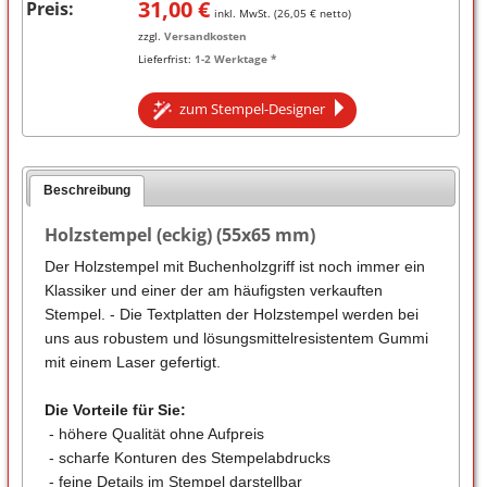
31,00
€
Preis:
inkl. MwSt. (
26,05
€ netto)
zzgl.
Versandkosten
Lieferfrist:
1-2 Werktage *
zum Stempel-Designer
Beschreibung
Holzstempel (eckig) (55x65 mm)
Der Holzstempel mit Buchenholzgriff ist noch immer ein
Klassiker und einer der am häufigsten verkauften
Stempel. - Die Textplatten der Holzstempel werden bei
uns aus robustem und lösungsmittelresistentem Gummi
mit einem Laser gefertigt.
Die Vorteile für Sie:
- höhere Qualität ohne Aufpreis
- scharfe Konturen des Stempelabdrucks
- feine Details im Stempel darstellbar