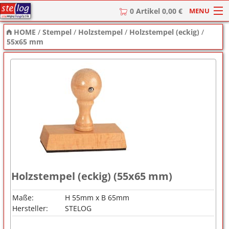
MENU
0 Artikel 0,00 €
HOME
/
Stempel
/
Holzstempel
/
Holzstempel (eckig)
/
HOME
55x65 mm
Stempel
Stempel-Textplatten
Stempelzubehör
Holzstempel (eckig) (55x65 mm)
Maße:
H 55mm x B 65mm
Hersteller:
STELOG