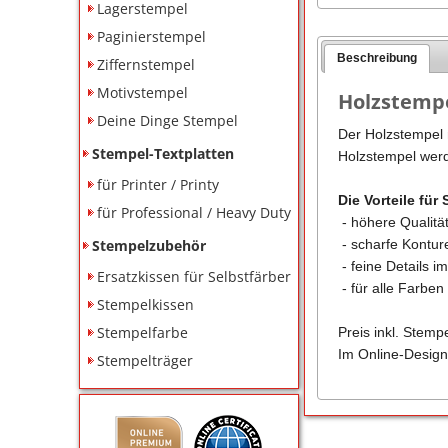
Lagerstempel
Paginierstempel
Beschreibung
Ziffernstempel
Motivstempel
Holzstempe
Deine Dinge Stempel
Der Holzstempel m
Stempel-Textplatten
Holzstempel werd
für Printer / Printy
Die Vorteile für 
für Professional / Heavy Duty
- höhere Qualitä
Stempelzubehör
- scharfe Kontu
- feine Details i
Ersatzkissen für Selbstfärber
- für alle Farbe
Stempelkissen
Stempelfarbe
Preis inkl. Stemp
Im Online-Design
Stempelträger