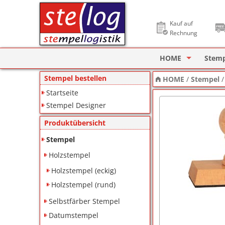
Kauf auf
Rechnung
HOME
Stem
Stempel Designer
Holzs
Stempel bestellen
HOME
/
Stempel
Startseite
ImageCard Design
Selbs
Stempel Designer
Datu
Produktübersicht
Lager
Stempel
Holzstempel
Pagin
Holzstempel (eckig)
Ziffe
Holzstempel (rund)
Motiv
Selbstfärber Stempel
Datumstempel
Deine