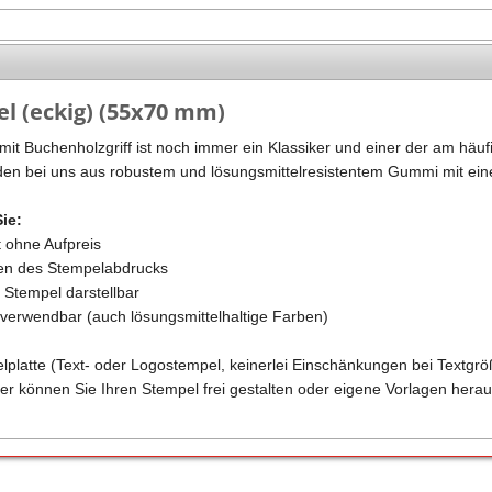
Stempel Kugelschreiber
Taucherstempel
Geocaching-Stempel
l (eckig) (55x70 mm)
Lehrerstempel
it Buchenholzgriff ist noch immer ein Klassiker und einer der am häufi
Kinderstempel
en bei uns aus robustem und lösungsmittelresistentem Gummi mit eine
Sie:
t ohne Aufpreis
ren des Stempelabdrucks
m Stempel darstellbar
n verwendbar (auch lösungsmittelhaltige Farben)
elplatte (Text- oder Logostempel, keinerlei Einschänkungen bei Textgrö
er können Sie Ihren Stempel frei gestalten oder eigene Vorlagen herau