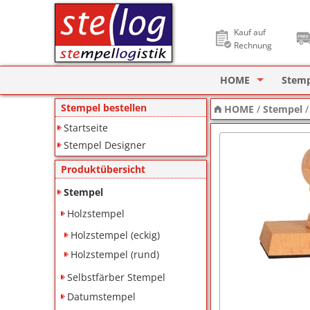
Kauf auf
Rechnung
HOME
Stem
Stempel Designer
Holzs
Stempel bestellen
HOME
/
Stempel
Startseite
ImageCard Design
Selbs
Stempel Designer
Datu
Produktübersicht
Lager
Stempel
Holzstempel
Pagin
Holzstempel (eckig)
Ziffe
Holzstempel (rund)
Motiv
Selbstfärber Stempel
Datumstempel
Deine