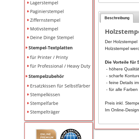
Lagerstempel
Paginierstempel
Beschreibung
Ziffernstempel
Motivstempel
Holzstempe
Deine Dinge Stempel
Der Holzstempel m
Stempel-Textplatten
Holzstempel werd
für Printer / Printy
Die Vorteile für 
für Professional / Heavy Duty
- höhere Qualitä
Stempelzubehör
- scharfe Kontu
- feine Details i
Ersatzkissen für Selbstfärber
- für alle Farbe
Stempelkissen
Stempelfarbe
Preis inkl. Stemp
Im Online-Design
Stempelträger