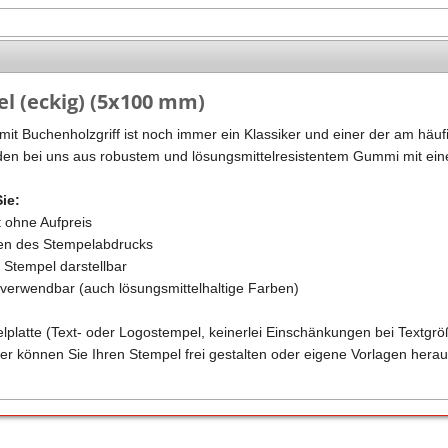
Stempel Kugelschreiber
Taucherstempel
Geocaching-Stempel
l (eckig) (5x100 mm)
Lehrerstempel
it Buchenholzgriff ist noch immer ein Klassiker und einer der am häufi
Kinderstempel
en bei uns aus robustem und lösungsmittelresistentem Gummi mit eine
Sie:
t ohne Aufpreis
ren des Stempelabdrucks
m Stempel darstellbar
n verwendbar (auch lösungsmittelhaltige Farben)
elplatte (Text- oder Logostempel, keinerlei Einschänkungen bei Textgrö
er können Sie Ihren Stempel frei gestalten oder eigene Vorlagen herau