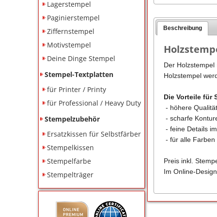
Lagerstempel
Paginierstempel
Beschreibung
Ziffernstempel
Motivstempel
Holzstempe
Deine Dinge Stempel
Der Holzstempel m
Stempel-Textplatten
Holzstempel werd
für Printer / Printy
Die Vorteile für 
für Professional / Heavy Duty
- höhere Qualitä
Stempelzubehör
- scharfe Kontu
- feine Details i
Ersatzkissen für Selbstfärber
- für alle Farbe
Stempelkissen
Stempelfarbe
Preis inkl. Stemp
Im Online-Design
Stempelträger