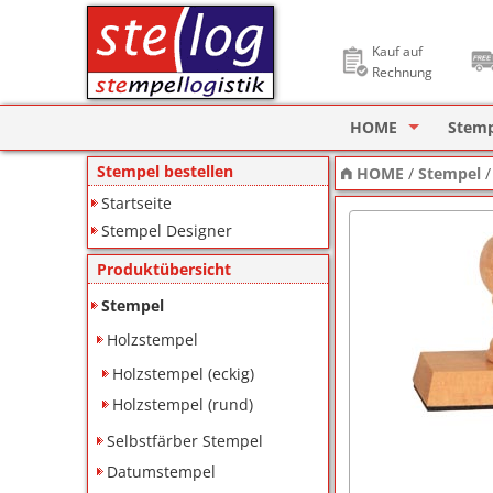
Kauf auf
Rechnung
HOME
Stem
Stempel Designer
Holzs
Stempel bestellen
HOME
/
Stempel
Startseite
ImageCard Design
Selbs
Stempel Designer
Datu
Produktübersicht
Lager
Stempel
Holzstempel
Pagin
Holzstempel (eckig)
Ziffe
Holzstempel (rund)
Motiv
Selbstfärber Stempel
Datumstempel
Deine