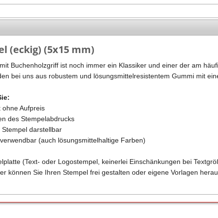
Stempel Kugelschreiber
Taucherstempel
Geocaching-Stempel
l (eckig) (5x15 mm)
Lehrerstempel
it Buchenholzgriff ist noch immer ein Klassiker und einer der am häufi
Kinderstempel
en bei uns aus robustem und lösungsmittelresistentem Gummi mit eine
Sie:
t ohne Aufpreis
ren des Stempelabdrucks
m Stempel darstellbar
n verwendbar (auch lösungsmittelhaltige Farben)
elplatte (Text- oder Logostempel, keinerlei Einschänkungen bei Textgrö
er können Sie Ihren Stempel frei gestalten oder eigene Vorlagen herau