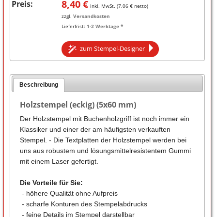
8,40
€
Preis:
inkl. MwSt. (
7,06
€ netto)
zzgl.
Versandkosten
Lieferfrist:
1-2 Werktage *
zum Stempel-Designer
Beschreibung
Holzstempel (eckig) (5x60 mm)
Der Holzstempel mit Buchenholzgriff ist noch immer ein
Klassiker und einer der am häufigsten verkauften
Stempel. - Die Textplatten der Holzstempel werden bei
uns aus robustem und lösungsmittelresistentem Gummi
mit einem Laser gefertigt.
Die Vorteile für Sie:
- höhere Qualität ohne Aufpreis
- scharfe Konturen des Stempelabdrucks
- feine Details im Stempel darstellbar