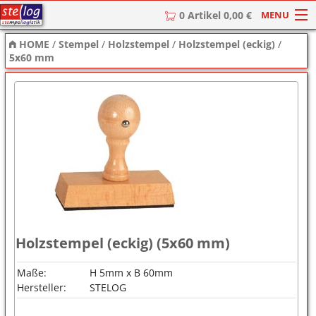
MENU
0 Artikel 0,00 €
HOME
/
Stempel
/
Holzstempel
/
Holzstempel (eckig)
/
HOME
5x60 mm
Stempel
Stempel-Textplatten
Stempelzubehör
Holzstempel (eckig) (5x60 mm)
Maße:
H 5mm x B 60mm
Hersteller:
STELOG