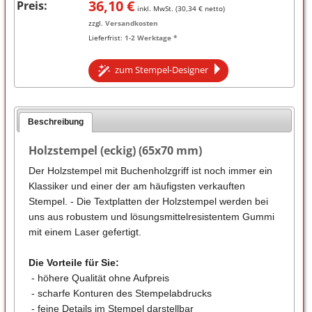
36,10
€
Preis:
inkl. MwSt. (
30,34
€ netto)
zzgl.
Versandkosten
Lieferfrist:
1-2 Werktage *
zum Stempel-Designer
Beschreibung
Holzstempel (eckig) (65x70 mm)
Der Holzstempel mit Buchenholzgriff ist noch immer ein
Klassiker und einer der am häufigsten verkauften
Stempel. - Die Textplatten der Holzstempel werden bei
uns aus robustem und lösungsmittelresistentem Gummi
mit einem Laser gefertigt.
Die Vorteile für Sie:
- höhere Qualität ohne Aufpreis
- scharfe Konturen des Stempelabdrucks
- feine Details im Stempel darstellbar