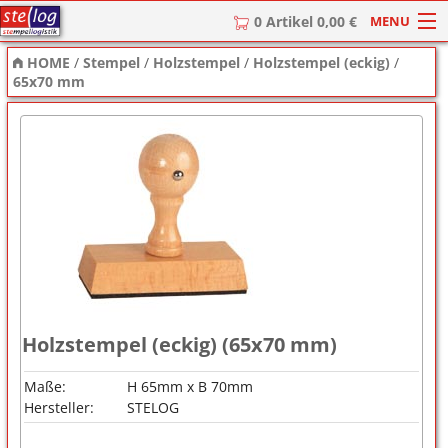
MENU
0 Artikel 0,00 €
HOME
/
Stempel
/
Holzstempel
/
Holzstempel (eckig)
/
HOME
65x70 mm
Stempel
Stempel-Textplatten
Stempelzubehör
Holzstempel (eckig) (65x70 mm)
Maße:
H 65mm x B 70mm
Hersteller:
STELOG